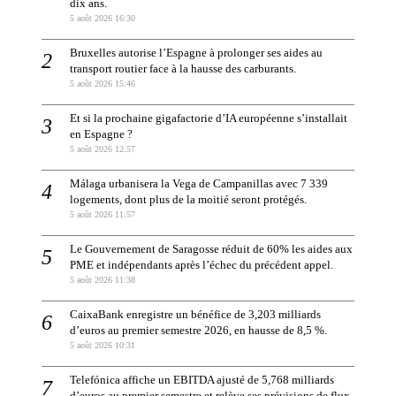
dix ans.
5 août 2026 16:30
Bruxelles autorise l’Espagne à prolonger ses aides au
transport routier face à la hausse des carburants.
5 août 2026 15:46
Et si la prochaine gigafactorie d’IA européenne s’installait
en Espagne ?
5 août 2026 12:57
Málaga urbanisera la Vega de Campanillas avec 7 339
logements, dont plus de la moitié seront protégés.
5 août 2026 11:57
Le Gouvernement de Saragosse réduit de 60% les aides aux
PME et indépendants après l’échec du précédent appel.
5 août 2026 11:38
CaixaBank enregistre un bénéfice de 3,203 milliards
d’euros au premier semestre 2026, en hausse de 8,5 %.
5 août 2026 10:31
Telefónica affiche un EBITDA ajusté de 5,768 milliards
d’euros au premier semestre et relève ses prévisions de flux