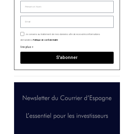
Je consens au traitement de mes données afin de recevoir les informations
demandées.
Politique de confidentialité
lire plus >
S'abonner