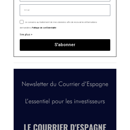
Je consens au traitement de mes données afin de recevoir les informations
demandées.
Politique de confidentialité
lire plus >
S'abonner