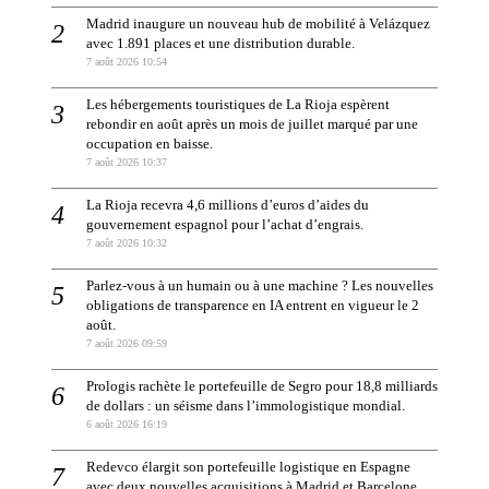
Madrid inaugure un nouveau hub de mobilité à Velázquez
avec 1.891 places et une distribution durable.
7 août 2026 10:54
Les hébergements touristiques de La Rioja espèrent
rebondir en août après un mois de juillet marqué par une
occupation en baisse.
7 août 2026 10:37
La Rioja recevra 4,6 millions d’euros d’aides du
gouvernement espagnol pour l’achat d’engrais.
7 août 2026 10:32
Parlez-vous à un humain ou à une machine ? Les nouvelles
obligations de transparence en IA entrent en vigueur le 2
août.
7 août 2026 09:59
Prologis rachète le portefeuille de Segro pour 18,8 milliards
de dollars : un séisme dans l’immologistique mondial.
6 août 2026 16:19
Redevco élargit son portefeuille logistique en Espagne
avec deux nouvelles acquisitions à Madrid et Barcelone.