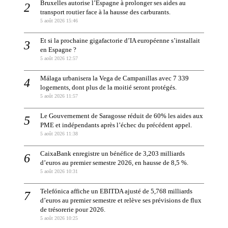
Bruxelles autorise l’Espagne à prolonger ses aides au
transport routier face à la hausse des carburants.
5 août 2026 15:46
Et si la prochaine gigafactorie d’IA européenne s’installait
en Espagne ?
5 août 2026 12:57
Málaga urbanisera la Vega de Campanillas avec 7 339
logements, dont plus de la moitié seront protégés.
5 août 2026 11:57
Le Gouvernement de Saragosse réduit de 60% les aides aux
PME et indépendants après l’échec du précédent appel.
5 août 2026 11:38
CaixaBank enregistre un bénéfice de 3,203 milliards
d’euros au premier semestre 2026, en hausse de 8,5 %.
5 août 2026 10:31
Telefónica affiche un EBITDA ajusté de 5,768 milliards
d’euros au premier semestre et relève ses prévisions de flux
de trésorerie pour 2026.
5 août 2026 10:25