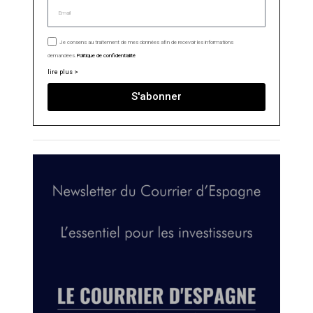
Je consens au traitement de mes données afin de recevoir les informations
demandées.
Politique de confidentialité
lire plus >
S'abonner