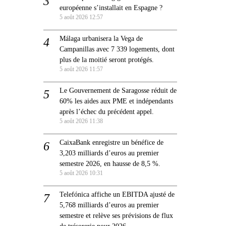
européenne s’installait en Espagne ?
5 août 2026 12:57
Málaga urbanisera la Vega de
Campanillas avec 7 339 logements, dont
plus de la moitié seront protégés.
5 août 2026 11:57
Le Gouvernement de Saragosse réduit de
60% les aides aux PME et indépendants
après l’échec du précédent appel.
5 août 2026 11:38
CaixaBank enregistre un bénéfice de
3,203 milliards d’euros au premier
semestre 2026, en hausse de 8,5 %.
5 août 2026 10:31
Telefónica affiche un EBITDA ajusté de
5,768 milliards d’euros au premier
semestre et relève ses prévisions de flux
de trésorerie pour 2026.