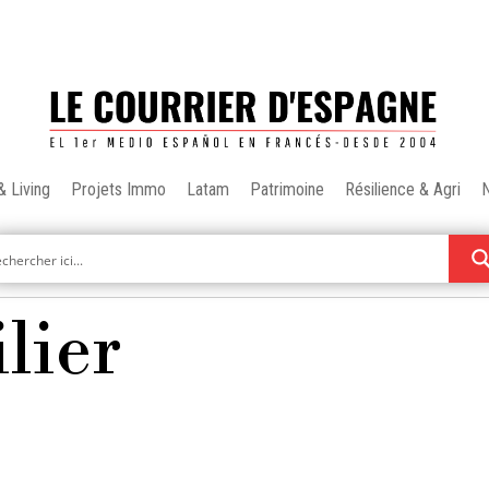
& Living
Projets Immo
Latam
Patrimoine
Résilience & Agri
lier