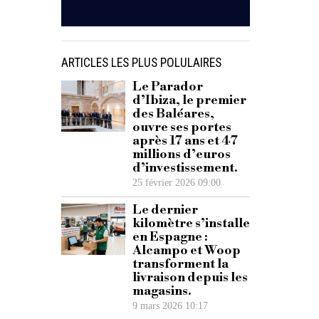
ARTICLES LES PLUS POLULAIRES
Le Parador
d’Ibiza, le premier
des Baléares,
ouvre ses portes
après 17 ans et 47
millions d’euros
d’investissement.
25 février 2026 09:00
Le dernier
kilomètre s’installe
en Espagne :
Alcampo et Woop
transforment la
livraison depuis les
magasins.
9 mars 2026 10:17