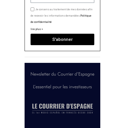
Je consens au traitement de mes données afin
de recevoir les informations demandées.
Politique
de confidentialité
lire plus >
S'abonner