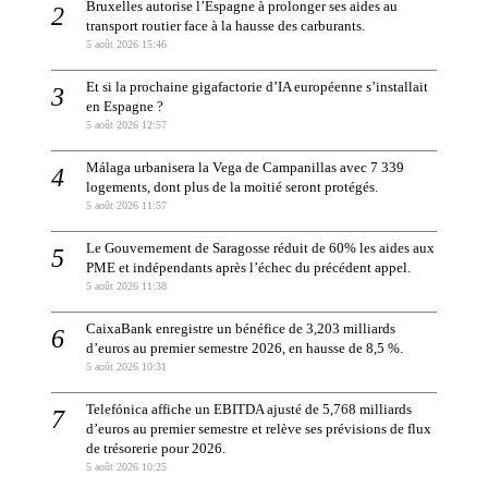
Bruxelles autorise l’Espagne à prolonger ses aides au
transport routier face à la hausse des carburants.
5 août 2026 15:46
Et si la prochaine gigafactorie d’IA européenne s’installait
en Espagne ?
5 août 2026 12:57
Málaga urbanisera la Vega de Campanillas avec 7 339
logements, dont plus de la moitié seront protégés.
5 août 2026 11:57
Le Gouvernement de Saragosse réduit de 60% les aides aux
PME et indépendants après l’échec du précédent appel.
5 août 2026 11:38
CaixaBank enregistre un bénéfice de 3,203 milliards
d’euros au premier semestre 2026, en hausse de 8,5 %.
5 août 2026 10:31
Telefónica affiche un EBITDA ajusté de 5,768 milliards
d’euros au premier semestre et relève ses prévisions de flux
de trésorerie pour 2026.
5 août 2026 10:25