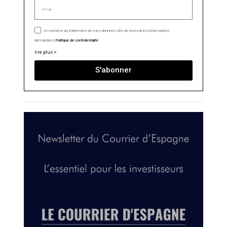
Je consens au traitement de mes données afin de recevoir les informations
demandées.
Politique de confidentialité
lire plus >
S'abonner