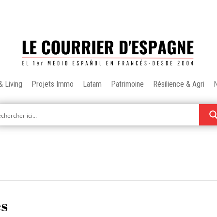
& Living
Projets Immo
Latam
Patrimoine
Résilience & Agri
es