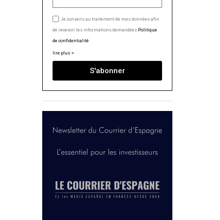
Je consens au traitement de mes données afin
de recevoir les informations demandées.
Politique
de confidentialité
lire plus >
S'abonner