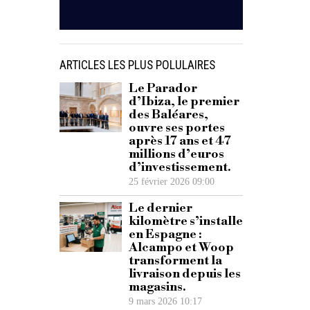
ARTICLES LES PLUS POLULAIRES
Le Parador
d’Ibiza, le premier
des Baléares,
ouvre ses portes
après 17 ans et 47
millions d’euros
d’investissement.
25 février 2026 09:00
Le dernier
kilomètre s’installe
en Espagne :
Alcampo et Woop
transforment la
livraison depuis les
magasins.
9 mars 2026 10:17