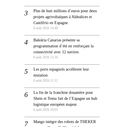
Plus de huit millions d’euros pour deux
projets agrivoltaïques à Aldealices et
Castilfrío en Espagne.
6 août 2026 14:49
Baleària Canarias présente sa
programmation d’été en renforçant la
connectivité avec 12 navires.
6 août 2026 13:16
Les ports espagnols accélèrent leur
mutation.
6 août 2026 11:12
La fin de la franchise douanière pour
Shein et Temu fait de l’Espagne un hub
logistique européen majeur.
6 août 2026 10:03
Mango intègre des robots de THEKER