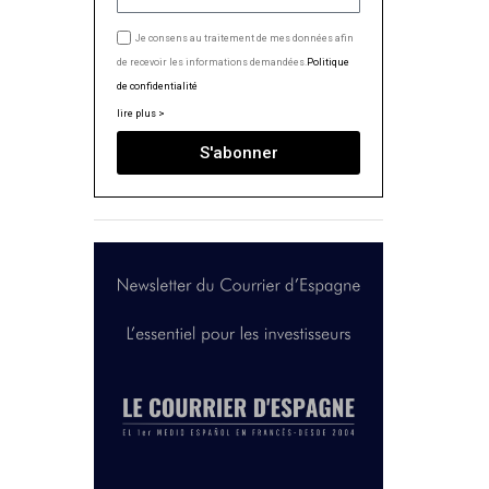
Je consens au traitement de mes données afin
de recevoir les informations demandées.
Politique
de confidentialité
lire plus >
S'abonner