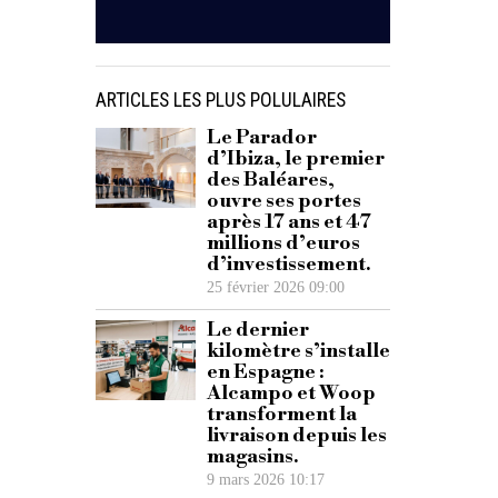
ARTICLES LES PLUS POLULAIRES
Le Parador
d’Ibiza, le premier
des Baléares,
ouvre ses portes
après 17 ans et 47
millions d’euros
d’investissement.
25 février 2026 09:00
Le dernier
kilomètre s’installe
en Espagne :
Alcampo et Woop
transforment la
livraison depuis les
magasins.
9 mars 2026 10:17