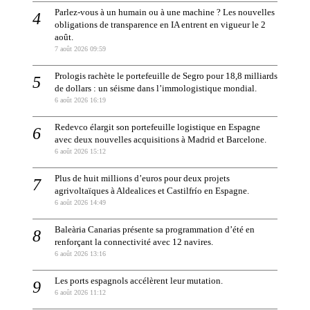
Parlez-vous à un humain ou à une machine ? Les nouvelles
obligations de transparence en IA entrent en vigueur le 2
août.
7 août 2026 09:59
Prologis rachète le portefeuille de Segro pour 18,8 milliards
de dollars : un séisme dans l’immologistique mondial.
6 août 2026 16:19
Redevco élargit son portefeuille logistique en Espagne
avec deux nouvelles acquisitions à Madrid et Barcelone.
6 août 2026 15:12
Plus de huit millions d’euros pour deux projets
agrivoltaïques à Aldealices et Castilfrío en Espagne.
6 août 2026 14:49
Baleària Canarias présente sa programmation d’été en
renforçant la connectivité avec 12 navires.
6 août 2026 13:16
Les ports espagnols accélèrent leur mutation.
6 août 2026 11:12