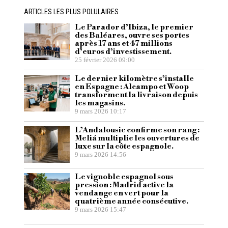
ARTICLES LES PLUS POLULAIRES
Le Parador d’Ibiza, le premier
des Baléares, ouvre ses portes
après 17 ans et 47 millions
d’euros d’investissement.
25 février 2026 09:00
Le dernier kilomètre s’installe
en Espagne : Alcampo et Woop
transforment la livraison depuis
les magasins.
9 mars 2026 10:17
L’Andalousie confirme son rang :
Meliá multiplie les ouvertures de
luxe sur la côte espagnole.
9 mars 2026 14:56
Le vignoble espagnol sous
pression : Madrid active la
vendange en vert pour la
quatrième année consécutive.
9 mars 2026 15:47