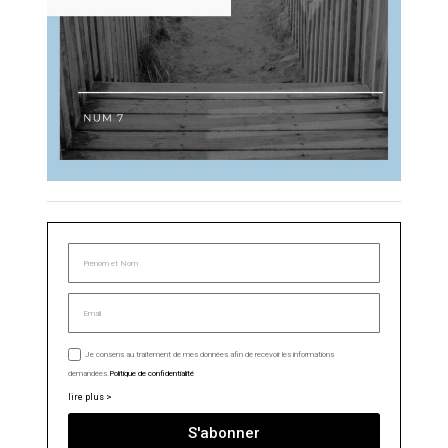
Je consens au traitement de mes données afin de recevoir les informations
demandées.
Politique de confidentialité
lire plus >
S'abonner