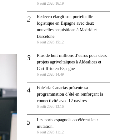
6 août 2026 16:19
Redevco élargit son portefeuille
logistique en Espagne avec deux
nouvelles acquisitions à Madrid et
Barcelone.
6 août 2026 15:12
Plus de huit millions d’euros pour deux
projets agrivoltaïques à Aldealices et
Castilfrío en Espagne.
6 août 2026 14:49
Baleària Canarias présente sa
programmation d’été en renforçant la
connectivité avec 12 navires.
6 août 2026 13:16
Les ports espagnols accélèrent leur
mutation.
6 août 2026 11:12