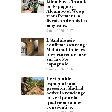
kilomètre s’installe
en Espagne :
Alcampo et Woop
transforment la
livraison depuis les
magasins.
9 mars 2026 10:17
L’Andalousie
confirme son rang :
Meliá multiplie les
ouvertures de luxe
sur la côte
espagnole.
9 mars 2026 14:56
Le vignoble
espagnol sous
pression : Madrid
active la vendange
en vert pour la
quatrième année
consécutive.