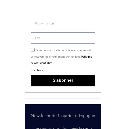
Je consens au traitement de mes données afin
de recevoir les informations demandées.
Politique
de confidentialité
lire plus >
S'abonner