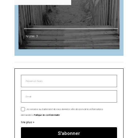
Je consens au traitement de mes données afin de recevoir les informations
demandées.
Politique de confidentialité
lire plus >
S'abonner