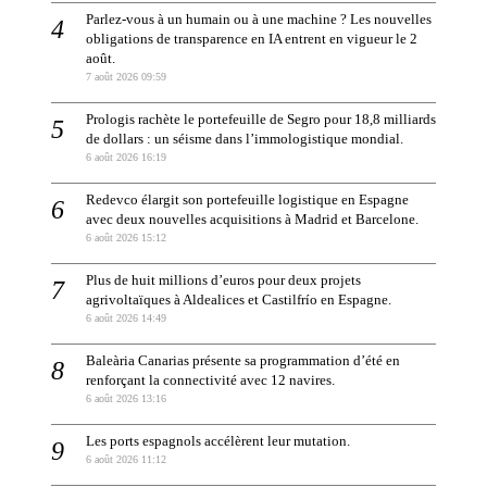
Parlez-vous à un humain ou à une machine ? Les nouvelles
obligations de transparence en IA entrent en vigueur le 2
août.
7 août 2026 09:59
Prologis rachète le portefeuille de Segro pour 18,8 milliards
de dollars : un séisme dans l’immologistique mondial.
6 août 2026 16:19
Redevco élargit son portefeuille logistique en Espagne
avec deux nouvelles acquisitions à Madrid et Barcelone.
6 août 2026 15:12
Plus de huit millions d’euros pour deux projets
agrivoltaïques à Aldealices et Castilfrío en Espagne.
6 août 2026 14:49
Baleària Canarias présente sa programmation d’été en
renforçant la connectivité avec 12 navires.
6 août 2026 13:16
Les ports espagnols accélèrent leur mutation.
6 août 2026 11:12