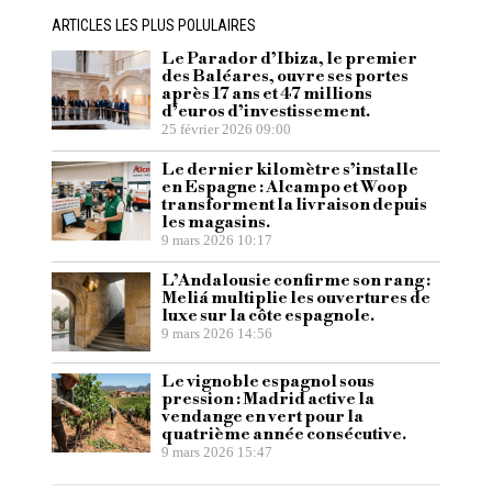
ARTICLES LES PLUS POLULAIRES
Le Parador d’Ibiza, le premier
des Baléares, ouvre ses portes
après 17 ans et 47 millions
d’euros d’investissement.
25 février 2026 09:00
Le dernier kilomètre s’installe
en Espagne : Alcampo et Woop
transforment la livraison depuis
les magasins.
9 mars 2026 10:17
L’Andalousie confirme son rang :
Meliá multiplie les ouvertures de
luxe sur la côte espagnole.
9 mars 2026 14:56
Le vignoble espagnol sous
pression : Madrid active la
vendange en vert pour la
quatrième année consécutive.
9 mars 2026 15:47