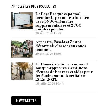
ARTICLES LES PLUS POLULAIRES
Le Pays Basque espagnol
termine le premier trimestre
avec 5 900 chômeurs
supplémentaires et 2 700
emplois perdus.
29 avril 2026 15:49
Arrasate, Pasaia et Zestoa
désormais classées en zones
tendues.
29 avril 2026 16:05
Le Conseil de Gouvernement
basque approuve 72 millions
d’euros de bourses et aides pour
les études non universitaires
2026-2027.
16 juillet 2026 10:44
NEWSLETTER