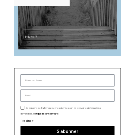
Je consens au traitement de mes données afin de recevoir les informations
demandées.
Politique de confidentialité
lire plus >
S'abonner