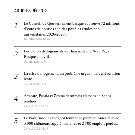
ARTICLES RÉCENTS
Le Conseil de Gouvernement basque approuve 72 millions
d’euros de bourses et aides pour les études non
universitaires 2026-2027.
16 juillet 2026 10:44
Les ventes de logements en Hausse de 8,8 % au Pays
Basque en avril.
26 juin 2026 10:04
La crise du logement, un problème urgent mais à résolution
lente.
25 juin 2026 16:36
Arrasate, Pasaia et Zestoa désormais classées en zones
tendues.
29 avril 2026 16:05
Le Pays Basque espagnol termine le premier trimestre avec
5 900 chômeurs supplémentaires et 2 700 emplois perdus.
29 avril 2026 15:49