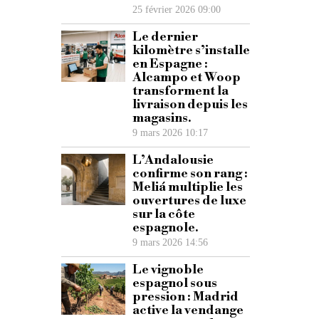
25 février 2026 09:00
Le dernier
kilomètre s’installe
en Espagne :
Alcampo et Woop
transforment la
livraison depuis les
magasins.
9 mars 2026 10:17
L’Andalousie
confirme son rang :
Meliá multiplie les
ouvertures de luxe
sur la côte
espagnole.
9 mars 2026 14:56
Le vignoble
espagnol sous
pression : Madrid
active la vendange