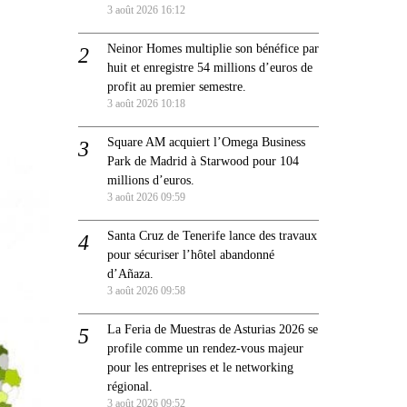
3 août 2026 16:12
s
Neinor Homes multiplie son bénéfice par
huit et enregistre 54 millions d’euros de
profit au premier semestre.
3 août 2026 10:18
Square AM acquiert l’Omega Business
Park de Madrid à Starwood pour 104
millions d’euros.
3 août 2026 09:59
Santa Cruz de Tenerife lance des travaux
pour sécuriser l’hôtel abandonné
d’Añaza.
3 août 2026 09:58
La Feria de Muestras de Asturias 2026 se
profile comme un rendez-vous majeur
pour les entreprises et le networking
régional.
3 août 2026 09:52