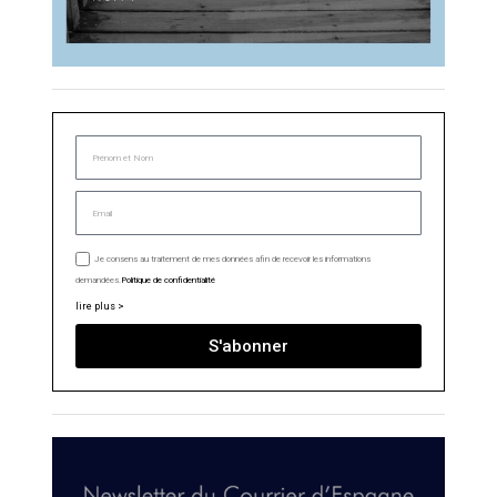
Je consens au traitement de mes données afin de recevoir les informations
demandées.
Politique de confidentialité
lire plus >
S'abonner