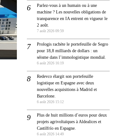
Parlez-vous à un humain ou à une
machine ? Les nouvelles obligations de
transparence en IA entrent en vigueur le
2 août.
7 août 2026 09:59
Prologis rachète le portefeuille de Segro
pour 18,8 milliards de dollars : un
séisme dans l’immologistique mondial.
6 août 2026 16:19
Redevco élargit son portefeuille
logistique en Espagne avec deux
nouvelles acquisitions à Madrid et
Barcelone.
6 août 2026 15:12
Plus de huit millions d’euros pour deux
projets agrivoltaïques à Aldealices et
Castilfrío en Espagne.
6 août 2026 14:49