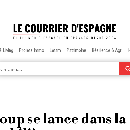
& Living
Projets Immo
Latam
Patrimoine
Résilience & Agri
oup se lance dans la