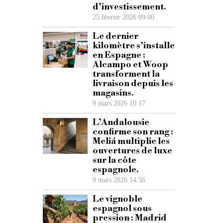
d’investissement.
25 février 2026 09:00
Le dernier
kilomètre s’installe
en Espagne :
Alcampo et Woop
transforment la
livraison depuis les
magasins.
9 mars 2026 10:17
L’Andalousie
confirme son rang :
Meliá multiplie les
ouvertures de luxe
sur la côte
espagnole.
9 mars 2026 14:56
Le vignoble
espagnol sous
pression : Madrid