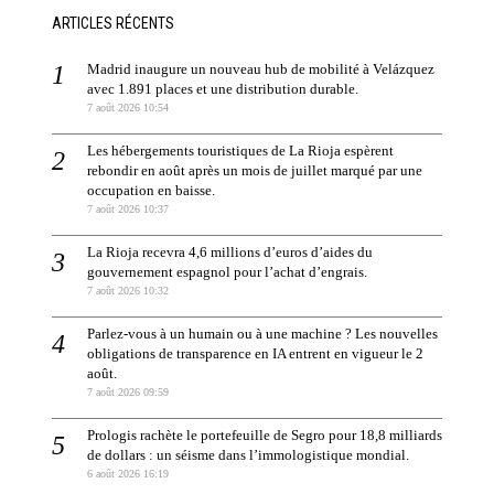
ARTICLES RÉCENTS
Madrid inaugure un nouveau hub de mobilité à Velázquez
avec 1.891 places et une distribution durable.
7 août 2026 10:54
Les hébergements touristiques de La Rioja espèrent
rebondir en août après un mois de juillet marqué par une
occupation en baisse.
7 août 2026 10:37
La Rioja recevra 4,6 millions d’euros d’aides du
gouvernement espagnol pour l’achat d’engrais.
7 août 2026 10:32
Parlez-vous à un humain ou à une machine ? Les nouvelles
obligations de transparence en IA entrent en vigueur le 2
août.
7 août 2026 09:59
Prologis rachète le portefeuille de Segro pour 18,8 milliards
de dollars : un séisme dans l’immologistique mondial.
6 août 2026 16:19