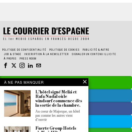
POLITIQUE DE CONFIDENTIALITÉ
POLITIQUE DE COOKIES
PUBLICITÉ & AUTRE
JOB & STAGE
INSCRIPTION À LA NEWSLETTER
SIGNALER UN CONTENU ILLICITE
À PROPOS
PRESS ROOM
À NE PAS MANQUER
L’hôtel signé Meliá et
Rafa Nadal où le
windsurf commence dès
la sortie de la chambre.
Au coeur de Majorque, un hôtel
pas comme les autres vient
d’ouvrir
Fuerte Group Hotels