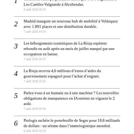
Los Carriles-Valgrande à Alcobendas.
8 août 2026 09:53
Madrid inaugure un nouveau hub de mobilité à Velázquez
avec 1.891 places et une distribution durable.
7 août 2026 10:54
Les hébergements touristiques de La Rioja espèrent
rebondir en août après un mois de juillet marqué par une
occupation en baisse.
7 août 2026 10:37
La Rioja recevra 4,6 millions d’euros d’aides du
gouvernement espagnol pour l’achat d’engrais.
7 août 2026 10:32
Parlez-vous à un humain ou à une machine ? Les nouvelles
obligations de transparence en IA entrent en vigueur le 2
août.
7 août 2026 09:59
Prologis rachète le portefeuille de Segro pour 18,8 milliards
de dollars : un séisme dans l’immologistique mondial.
6 août 2026 16:19