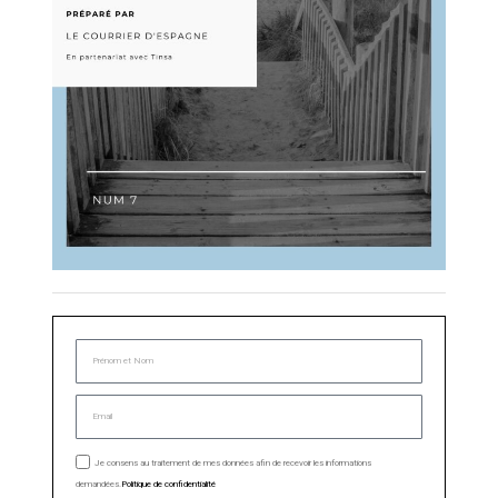
Je consens au traitement de mes données afin de recevoir les informations
demandées.
Politique de confidentialité