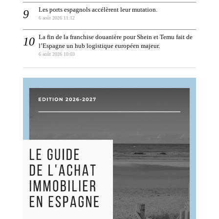
Les ports espagnols accélèrent leur mutation.
6 août 2026 11:12
La fin de la franchise douanière pour Shein et Temu fait de
l’Espagne un hub logistique européen majeur.
6 août 2026 10:03