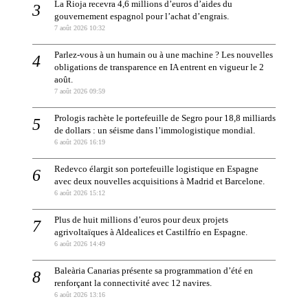
La Rioja recevra 4,6 millions d’euros d’aides du
gouvernement espagnol pour l’achat d’engrais.
7 août 2026 10:32
Parlez-vous à un humain ou à une machine ? Les nouvelles
obligations de transparence en IA entrent en vigueur le 2
août.
7 août 2026 09:59
Prologis rachète le portefeuille de Segro pour 18,8 milliards
de dollars : un séisme dans l’immologistique mondial.
6 août 2026 16:19
Redevco élargit son portefeuille logistique en Espagne
avec deux nouvelles acquisitions à Madrid et Barcelone.
6 août 2026 15:12
Plus de huit millions d’euros pour deux projets
agrivoltaïques à Aldealices et Castilfrío en Espagne.
6 août 2026 14:49
Baleària Canarias présente sa programmation d’été en
renforçant la connectivité avec 12 navires.
6 août 2026 13:16