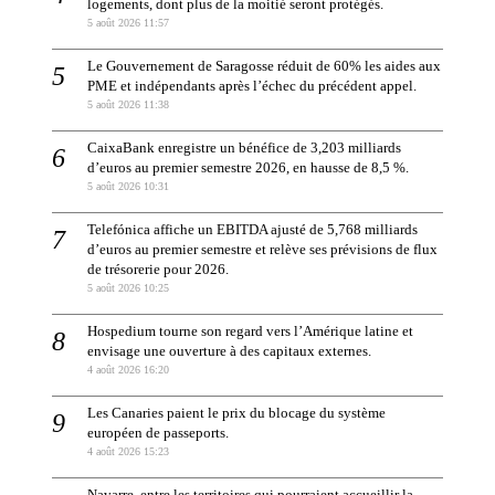
logements, dont plus de la moitié seront protégés.
5 août 2026 11:57
Le Gouvernement de Saragosse réduit de 60% les aides aux
PME et indépendants après l’échec du précédent appel.
5 août 2026 11:38
CaixaBank enregistre un bénéfice de 3,203 milliards
d’euros au premier semestre 2026, en hausse de 8,5 %.
5 août 2026 10:31
Telefónica affiche un EBITDA ajusté de 5,768 milliards
d’euros au premier semestre et relève ses prévisions de flux
de trésorerie pour 2026.
5 août 2026 10:25
Hospedium tourne son regard vers l’Amérique latine et
envisage une ouverture à des capitaux externes.
4 août 2026 16:20
Les Canaries paient le prix du blocage du système
européen de passeports.
4 août 2026 15:23
Navarre, entre les territoires qui pourraient accueillir la