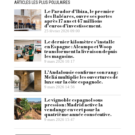
ARTICLES LES PLUS POLULAIRES
Le Parador d’Ibiza, le premier
des Baléares, ouvre ses portes
après 17 ans et 47 millions
d’euros d’investissement.
25 février 2026 09:00
Le dernier kilomètre s’installe
en Espagne : Alcampo et Woop
transforment la livraison depuis
les magasins.
9 mars 2026 10:17
L’Andalousie confirme son rang :
Meliá multiplie les ouvertures de
luxe sur la côte espagnole.
9 mars 2026 14:56
Le vignoble espagnol sous
pression : Madrid active la
vendange en vert pour la
quatrième année consécutive.
9 mars 2026 15:47