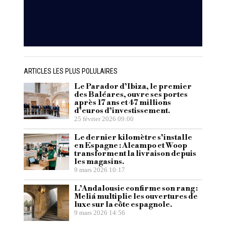
ARTICLES LES PLUS POLULAIRES
Le Parador d’Ibiza, le premier
des Baléares, ouvre ses portes
après 17 ans et 47 millions
d’euros d’investissement.
25 février 2026 09:00
Le dernier kilomètre s’installe
en Espagne : Alcampo et Woop
transforment la livraison depuis
les magasins.
9 mars 2026 10:17
L’Andalousie confirme son rang :
Meliá multiplie les ouvertures de
luxe sur la côte espagnole.
9 mars 2026 14:56