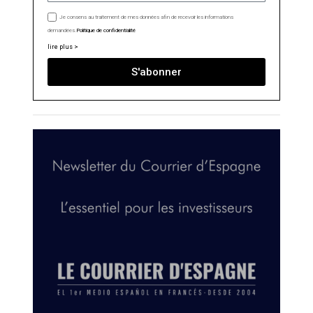
Je consens au traitement de mes données afin de recevoir les informations
demandées.
Politique de confidentialité
lire plus >
S'abonner