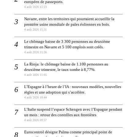
européen de passeports.
4 août 2026 15:23
Navarre, entre les territoires qui pourraient accueillir la
première usine mondiale de pales éoliennes en bois.
4 août 2026 11:31
Le chômage baisse de 3 300 personnes au deuxième
trimestre en Navarre et 5 100 emplois sont créés.
4 août 2026 11:26
La Rioja: le chômage baisse de 1.100 personnes au
deuxième trimestre, le taux tombe à 8,77%.
4 août 2026 11:05
L’Espagne à l’heure de l’IA : nouveaux modèles, nouvelles
règles et une adoption qui s’accélère.
4 août 2026 10:44
L’Italie suspend l’espace Schengen avec l’Espagne pendant
un mois : retour des contrôles aux frontières
4 août 2026 09:57
Eurocontrol désigne Palma comme principal point de