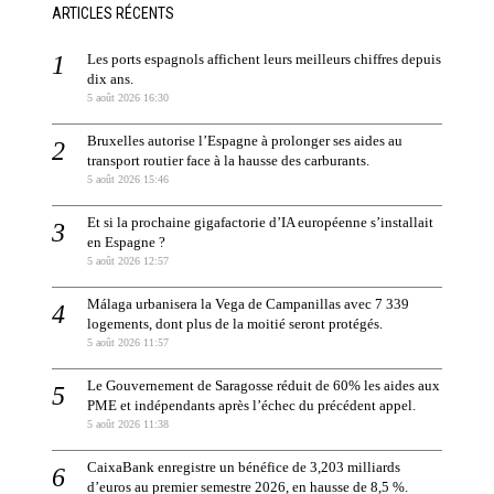
ARTICLES RÉCENTS
Les ports espagnols affichent leurs meilleurs chiffres depuis
dix ans.
5 août 2026 16:30
Bruxelles autorise l’Espagne à prolonger ses aides au
transport routier face à la hausse des carburants.
5 août 2026 15:46
Et si la prochaine gigafactorie d’IA européenne s’installait
en Espagne ?
5 août 2026 12:57
Málaga urbanisera la Vega de Campanillas avec 7 339
logements, dont plus de la moitié seront protégés.
5 août 2026 11:57
Le Gouvernement de Saragosse réduit de 60% les aides aux
PME et indépendants après l’échec du précédent appel.
5 août 2026 11:38
CaixaBank enregistre un bénéfice de 3,203 milliards
d’euros au premier semestre 2026, en hausse de 8,5 %.