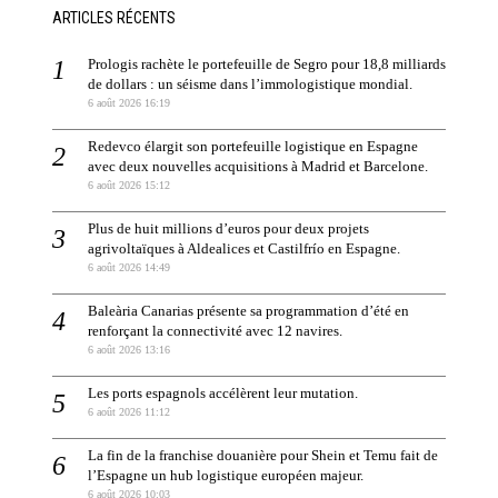
ARTICLES RÉCENTS
Prologis rachète le portefeuille de Segro pour 18,8 milliards
de dollars : un séisme dans l’immologistique mondial.
6 août 2026 16:19
Redevco élargit son portefeuille logistique en Espagne
avec deux nouvelles acquisitions à Madrid et Barcelone.
6 août 2026 15:12
Plus de huit millions d’euros pour deux projets
agrivoltaïques à Aldealices et Castilfrío en Espagne.
6 août 2026 14:49
Baleària Canarias présente sa programmation d’été en
renforçant la connectivité avec 12 navires.
6 août 2026 13:16
Les ports espagnols accélèrent leur mutation.
6 août 2026 11:12
La fin de la franchise douanière pour Shein et Temu fait de
l’Espagne un hub logistique européen majeur.
6 août 2026 10:03