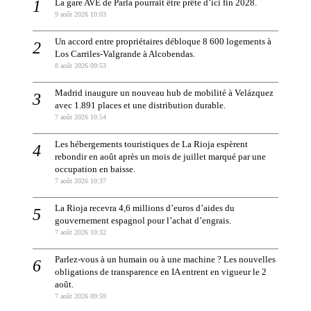
La gare AVE de Parla pourrait être prête d’ici fin 2028.
9 août 2026 10:03
Un accord entre propriétaires débloque 8 600 logements à
Los Carriles-Valgrande à Alcobendas.
8 août 2026 09:53
Madrid inaugure un nouveau hub de mobilité à Velázquez
avec 1.891 places et une distribution durable.
7 août 2026 10:54
Les hébergements touristiques de La Rioja espèrent
rebondir en août après un mois de juillet marqué par une
occupation en baisse.
7 août 2026 10:37
La Rioja recevra 4,6 millions d’euros d’aides du
gouvernement espagnol pour l’achat d’engrais.
7 août 2026 10:32
Parlez-vous à un humain ou à une machine ? Les nouvelles
obligations de transparence en IA entrent en vigueur le 2
août.
7 août 2026 09:59