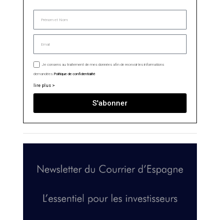
Je consens au traitement de mes données afin de recevoir les informations
demandées.
Politique de confidentialité
lire plus >
S'abonner