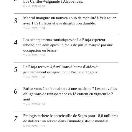
Los Carriles-Valgrande à Alcobendas.
8 août 2026 09:53
Madrid inaugure un nouveau hub de mobilité à Velázquez
avec 1.891 places et une distribution durable.
7 août 2026 10:54
Les hébergements touristiques de La Rioja espèrent
rebondir en août après un mois de juillet marqué par une
occupation en baisse.
7 août 2026 10:37
La Rioja recevra 4,6 millions d’euros d’aides du
gouvernement espagnol pour l’achat d’engrais.
7 août 2026 10:32
Parlez-vous à un humain ou à une machine ? Les nouvelles
obligations de transparence en IA entrent en vigueur le 2
août.
7 août 2026 09:59
Prologis rachète le portefeuille de Segro pour 18,8 milliards
de dollars : un séisme dans l’immologistique mondial.
6 août 2026 16:19