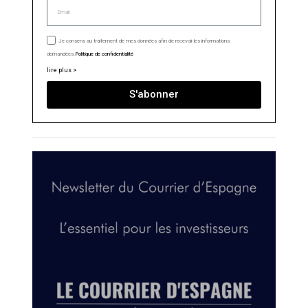
Je consens au traitement de mes données afin de recevoir les informations
demandées.
Politique de confidentialité
lire plus >
S'abonner