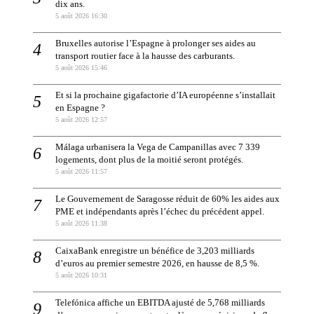
dix ans.
5 août 2026 16:30
Bruxelles autorise l’Espagne à prolonger ses aides au
transport routier face à la hausse des carburants.
5 août 2026 15:46
Et si la prochaine gigafactorie d’IA européenne s’installait
en Espagne ?
5 août 2026 12:57
Málaga urbanisera la Vega de Campanillas avec 7 339
logements, dont plus de la moitié seront protégés.
5 août 2026 11:57
Le Gouvernement de Saragosse réduit de 60% les aides aux
PME et indépendants après l’échec du précédent appel.
5 août 2026 11:38
CaixaBank enregistre un bénéfice de 3,203 milliards
d’euros au premier semestre 2026, en hausse de 8,5 %.
5 août 2026 10:31
Telefónica affiche un EBITDA ajusté de 5,768 milliards