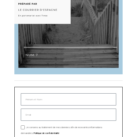
Je consens au traitement de mes données afin de recevoir les informations
demandées.
Politique de confidentialité