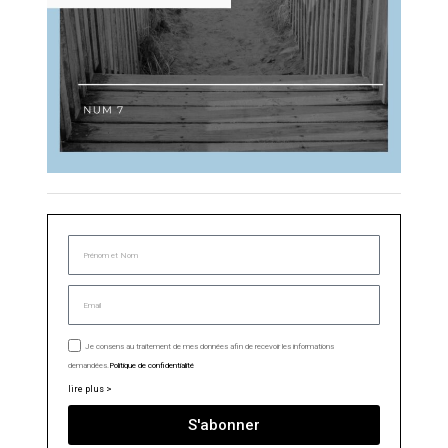
Je consens au traitement de mes données afin de recevoir les informations
demandées.
Politique de confidentialité
lire plus >
S'abonner