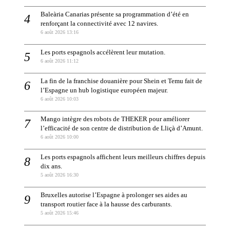
Baleària Canarias présente sa programmation d’été en
renforçant la connectivité avec 12 navires.
6 août 2026 13:16
Les ports espagnols accélèrent leur mutation.
6 août 2026 11:12
La fin de la franchise douanière pour Shein et Temu fait de
l’Espagne un hub logistique européen majeur.
6 août 2026 10:03
Mango intègre des robots de THEKER pour améliorer
l’efficacité de son centre de distribution de Lliçà d’Amunt.
6 août 2026 10:00
Les ports espagnols affichent leurs meilleurs chiffres depuis
dix ans.
5 août 2026 16:30
Bruxelles autorise l’Espagne à prolonger ses aides au
transport routier face à la hausse des carburants.
5 août 2026 15:46