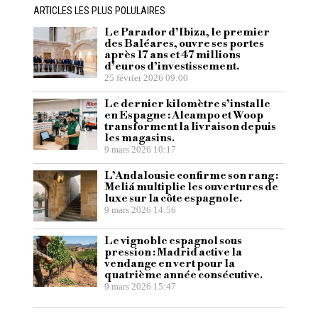
ARTICLES LES PLUS POLULAIRES
Le Parador d’Ibiza, le premier
des Baléares, ouvre ses portes
après 17 ans et 47 millions
d’euros d’investissement.
25 février 2026 09:00
Le dernier kilomètre s’installe
en Espagne : Alcampo et Woop
transforment la livraison depuis
les magasins.
9 mars 2026 10:17
L’Andalousie confirme son rang :
Meliá multiplie les ouvertures de
luxe sur la côte espagnole.
9 mars 2026 14:56
Le vignoble espagnol sous
pression : Madrid active la
vendange en vert pour la
quatrième année consécutive.
9 mars 2026 15:47