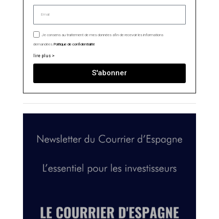
Je consens au traitement de mes données afin de recevoir les informations
demandées.
Politique de confidentialité
lire plus >
S'abonner