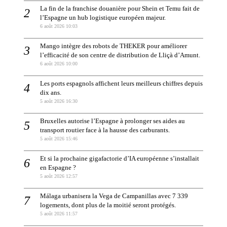
La fin de la franchise douanière pour Shein et Temu fait de
l’Espagne un hub logistique européen majeur.
6 août 2026 10:03
Mango intègre des robots de THEKER pour améliorer
l’efficacité de son centre de distribution de Lliçà d’Amunt.
6 août 2026 10:00
Les ports espagnols affichent leurs meilleurs chiffres depuis
dix ans.
5 août 2026 16:30
Bruxelles autorise l’Espagne à prolonger ses aides au
transport routier face à la hausse des carburants.
5 août 2026 15:46
Et si la prochaine gigafactorie d’IA européenne s’installait
en Espagne ?
5 août 2026 12:57
Málaga urbanisera la Vega de Campanillas avec 7 339
logements, dont plus de la moitié seront protégés.
5 août 2026 11:57