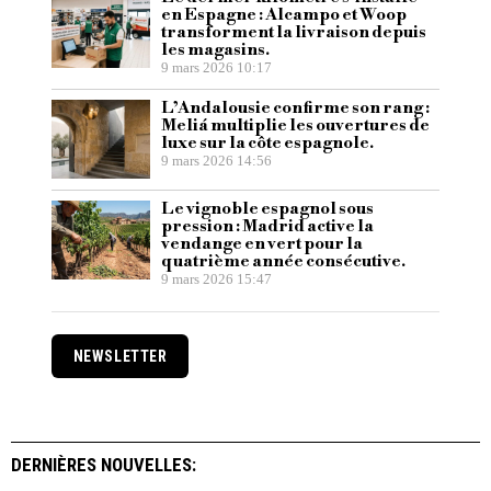
en Espagne : Alcampo et Woop
transforment la livraison depuis
les magasins.
9 mars 2026 10:17
L’Andalousie confirme son rang :
Meliá multiplie les ouvertures de
luxe sur la côte espagnole.
9 mars 2026 14:56
Le vignoble espagnol sous
pression : Madrid active la
vendange en vert pour la
quatrième année consécutive.
9 mars 2026 15:47
NEWSLETTER
DERNIÈRES NOUVELLES: