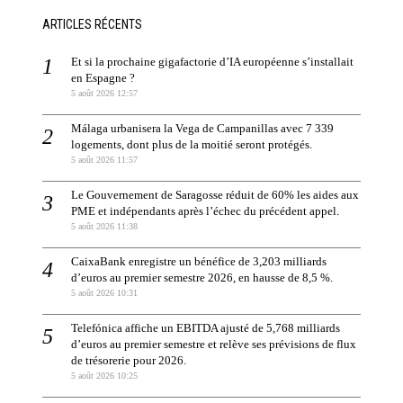
ARTICLES RÉCENTS
Et si la prochaine gigafactorie d’IA européenne s’installait
en Espagne ?
5 août 2026 12:57
Málaga urbanisera la Vega de Campanillas avec 7 339
logements, dont plus de la moitié seront protégés.
5 août 2026 11:57
Le Gouvernement de Saragosse réduit de 60% les aides aux
PME et indépendants après l’échec du précédent appel.
5 août 2026 11:38
CaixaBank enregistre un bénéfice de 3,203 milliards
d’euros au premier semestre 2026, en hausse de 8,5 %.
5 août 2026 10:31
Telefónica affiche un EBITDA ajusté de 5,768 milliards
d’euros au premier semestre et relève ses prévisions de flux
de trésorerie pour 2026.
5 août 2026 10:25