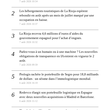
7 août 2026 10:54
Les hébergements touristiques de La Rioja espèrent
rebondir en août après un mois de juillet marqué par une
occupation en baisse.
7 août 2026 10:37
La Rioja recevra 4,6 millions d’euros d’aides du
gouvernement espagnol pour l’achat d’engrais.
7 août 2026 10:32
Parlez-vous à un humain ou à une machine ? Les nouvelles
obligations de transparence en IA entrent en vigueur le 2
août.
7 août 2026 09:59
Prologis rachète le portefeuille de Segro pour 18,8 milliards
de dollars : un séisme dans l’immologistique mondial.
6 août 2026 16:19
Redevco élargit son portefeuille logistique en Espagne
avec deux nouvelles acquisitions à Madrid et Barcelone.
6 août 2026 15:12