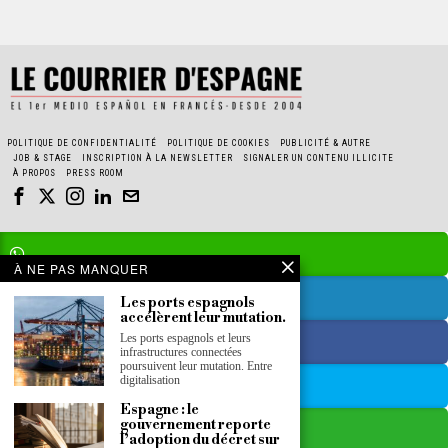
POLITIQUE DE CONFIDENTIALITÉ
POLITIQUE DE COOKIES
PUBLICITÉ & AUTRE
JOB & STAGE
INSCRIPTION À LA NEWSLETTER
SIGNALER UN CONTENU ILLICITE
À PROPOS
PRESS ROOM
À NE PAS MANQUER
Les ports espagnols
accélèrent leur mutation.
Les ports espagnols et leurs
infrastructures connectées
poursuivent leur mutation. Entre
digitalisation
Espagne : le
gouvernement reporte
l’adoption du décret sur