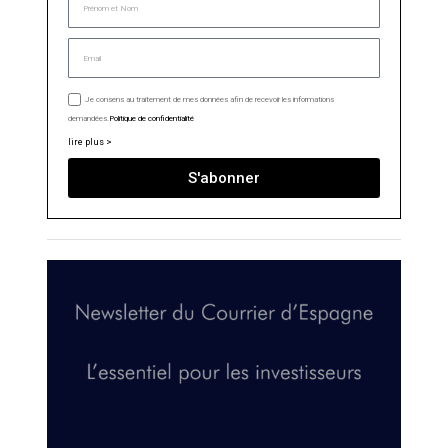
Je consens au traitement de mes données afin de recevoir les informations
demandées.
Politique de confidentialité
lire plus >
S'abonner