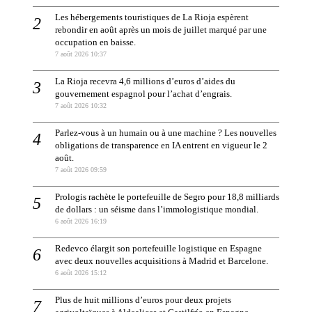
Les hébergements touristiques de La Rioja espèrent
rebondir en août après un mois de juillet marqué par une
occupation en baisse.
7 août 2026 10:37
La Rioja recevra 4,6 millions d’euros d’aides du
gouvernement espagnol pour l’achat d’engrais.
7 août 2026 10:32
Parlez-vous à un humain ou à une machine ? Les nouvelles
obligations de transparence en IA entrent en vigueur le 2
août.
7 août 2026 09:59
Prologis rachète le portefeuille de Segro pour 18,8 milliards
de dollars : un séisme dans l’immologistique mondial.
6 août 2026 16:19
Redevco élargit son portefeuille logistique en Espagne
avec deux nouvelles acquisitions à Madrid et Barcelone.
6 août 2026 15:12
Plus de huit millions d’euros pour deux projets