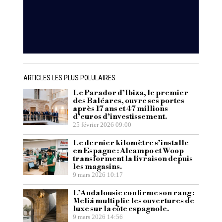
ARTICLES LES PLUS POLULAIRES
Le Parador d’Ibiza, le premier
des Baléares, ouvre ses portes
après 17 ans et 47 millions
d’euros d’investissement.
25 février 2026 09:00
Le dernier kilomètre s’installe
en Espagne : Alcampo et Woop
transforment la livraison depuis
les magasins.
9 mars 2026 10:17
L’Andalousie confirme son rang :
Meliá multiplie les ouvertures de
luxe sur la côte espagnole.
9 mars 2026 14:56