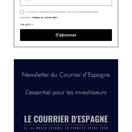
Je consens au traitement de mes données afin de recevoir les informations
demandées.
Politique de confidentialité
lire plus >
S'abonner