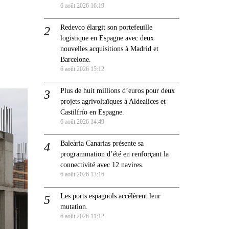
6 août 2026 16:19
Redevco élargit son portefeuille
logistique en Espagne avec deux
nouvelles acquisitions à Madrid et
Barcelone.
6 août 2026 15:12
Plus de huit millions d’euros pour deux
projets agrivoltaïques à Aldealices et
Castilfrío en Espagne.
6 août 2026 14:49
Baleària Canarias présente sa
programmation d’été en renforçant la
connectivité avec 12 navires.
6 août 2026 13:16
Les ports espagnols accélèrent leur
mutation.
6 août 2026 11:12