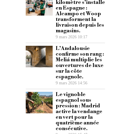
kilomètre s’installe
en Espagne :
Alcampo et Woop
transforment la
livraison depuis les
magasins.
9 mars 2026 10:17
L’Andalousie
confirme son rang :
Meliá multiplie les
ouvertures de luxe
sur la côte
espagnole.
9 mars 2026 14:56
Le vignoble
espagnol sous
pression : Madrid
active la vendange
en vert pour la
quatrième année
consécutive.