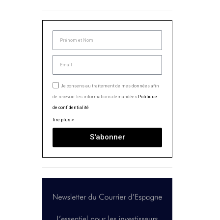
Je consens au traitement de mes données afin
de recevoir les informations demandées.
Politique
de confidentialité
lire plus >
S'abonner