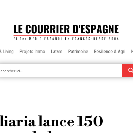
& Living
Projets Immo
Latam
Patrimoine
Résilience & Agri
iaria lance 150