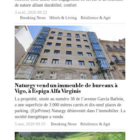
de nature alliant durabilité, confort
3 avril, 2026 08:22
Breaking News
·
Hôtels & Living
·
Résilience & Agri
Naturgy vend un immeuble de bureaux à
Vigo, à Espiga Alfa Virginis
La propriété, située au numéro 38 de l’avenue García Barbón,
a une superficie de 3.000 mètres carrés et dix-neuf places de
parking. (EjePrime) Naturgy désinvestit dans l’immobilier. La
société énergétique a vendu
5 mai, 2020 09:55
Breaking News
·
Résilience & Agri