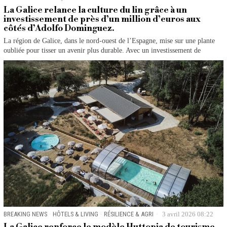
La Galice relance la culture du lin grâce à un
investissement de près d’un million d’euros aux
côtés d’Adolfo Dominguez.
La région de Galice, dans le nord-ouest de l’Espagne, mise sur une plante
oubliée pour tisser un avenir plus durable. Avec un investissement de
BREAKING NEWS
·
HÔTELS & LIVING
·
RÉSILIENCE & AGRI
3 avril 2026 08:22