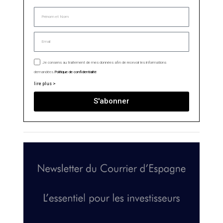
Je consens au traitement de mes données afin de recevoir les informations
demandées.
Politique de confidentialité
lire plus >
S'abonner