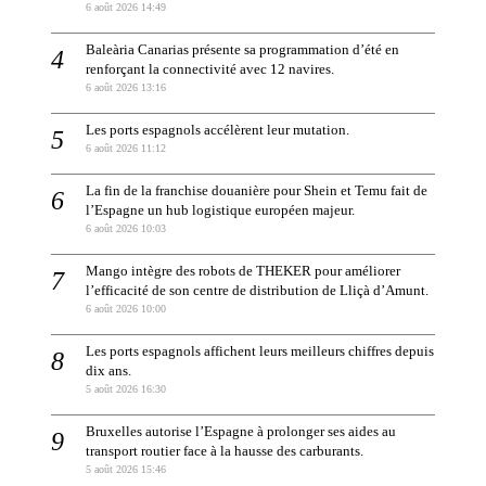
6 août 2026 14:49
Baleària Canarias présente sa programmation d’été en
renforçant la connectivité avec 12 navires.
6 août 2026 13:16
Les ports espagnols accélèrent leur mutation.
6 août 2026 11:12
La fin de la franchise douanière pour Shein et Temu fait de
l’Espagne un hub logistique européen majeur.
6 août 2026 10:03
Mango intègre des robots de THEKER pour améliorer
l’efficacité de son centre de distribution de Lliçà d’Amunt.
6 août 2026 10:00
Les ports espagnols affichent leurs meilleurs chiffres depuis
dix ans.
5 août 2026 16:30
Bruxelles autorise l’Espagne à prolonger ses aides au
transport routier face à la hausse des carburants.
5 août 2026 15:46