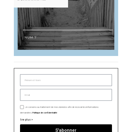
Je consens au traitement de mes données afin de recevoir les informations
demandées.
Politique de confidentialité
lire plus >
S'abonner