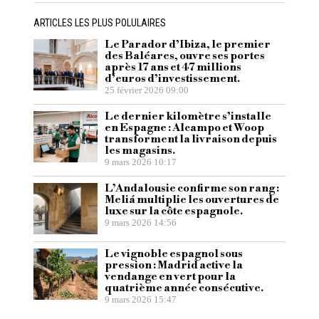
ARTICLES LES PLUS POLULAIRES
Le Parador d’Ibiza, le premier
des Baléares, ouvre ses portes
après 17 ans et 47 millions
d’euros d’investissement.
25 février 2026 09:00
Le dernier kilomètre s’installe
en Espagne : Alcampo et Woop
transforment la livraison depuis
les magasins.
9 mars 2026 10:17
L’Andalousie confirme son rang :
Meliá multiplie les ouvertures de
luxe sur la côte espagnole.
9 mars 2026 14:56
Le vignoble espagnol sous
pression : Madrid active la
vendange en vert pour la
quatrième année consécutive.
9 mars 2026 15:47