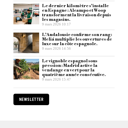
Le dernier kilomètre s’installe
en Espagne : Alcampo et Woop
transforment la livraison depuis
les magasins.
9 mars 2026 10:17
L’Andalousie confirme son rang :
Meliá multiplie les ouvertures de
luxe sur la côte espagnole.
9 mars 2026 14:56
Le vignoble espagnol sous
pression : Madrid active la
vendange en vert pour la
quatrième année consécutive.
9 mars 2026 15:47
NEWSLETTER