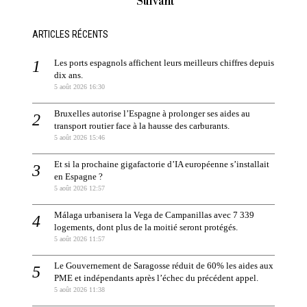
Suivant
ARTICLES RÉCENTS
Les ports espagnols affichent leurs meilleurs chiffres depuis
dix ans.
5 août 2026 16:30
Bruxelles autorise l’Espagne à prolonger ses aides au
transport routier face à la hausse des carburants.
5 août 2026 15:46
Et si la prochaine gigafactorie d’IA européenne s’installait
en Espagne ?
5 août 2026 12:57
Málaga urbanisera la Vega de Campanillas avec 7 339
logements, dont plus de la moitié seront protégés.
5 août 2026 11:57
Le Gouvernement de Saragosse réduit de 60% les aides aux
PME et indépendants après l’échec du précédent appel.
5 août 2026 11:38