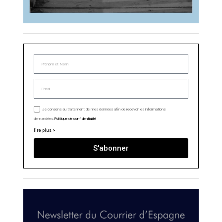
Je consens au traitement de mes données afin de recevoir les informations
demandées.
Politique de confidentialité
lire plus >
S'abonner