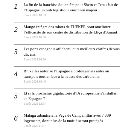
La fin de la franchise douanière pour Shein et Temu fait de
l’Espagne un hub logistique européen majeur.
6 août 2026 10:03
Mango intègre des robots de THEKER pour améliorer
l’efficacité de son centre de distribution de Lliçà d’Amunt.
6 août 2026 10:00
Les ports espagnols affichent leurs meilleurs chiffres depuis
dix ans.
5 août 2026 16:30
Bruxelles autorise l’Espagne à prolonger ses aides au
transport routier face à la hausse des carburants.
5 août 2026 15:46
Et si la prochaine gigafactorie d’IA européenne s’installait
en Espagne ?
5 août 2026 12:57
Málaga urbanisera la Vega de Campanillas avec 7 339
logements, dont plus de la moitié seront protégés.
5 août 2026 11:57