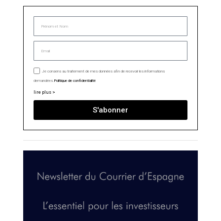
Je consens au traitement de mes données afin de recevoir les informations
demandées.
Politique de confidentialité
lire plus >
S'abonner