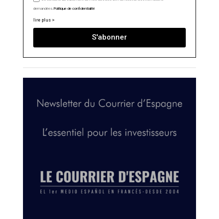
demandées.
Politique de confidentialité
lire plus >
S'abonner