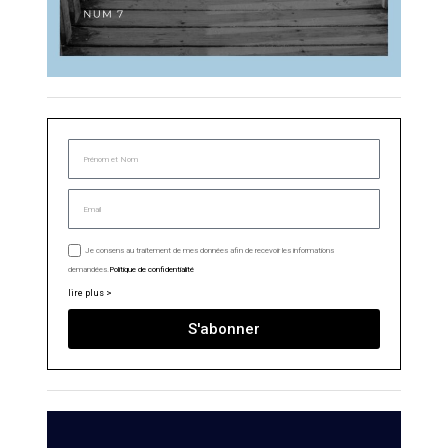
Je consens au traitement de mes données afin de recevoir les informations
demandées.
Politique de confidentialité
lire plus >
S'abonner