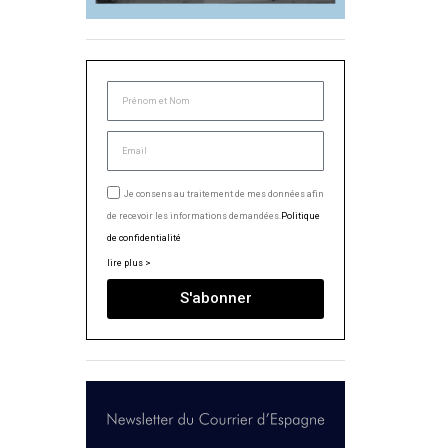
Je consens au traitement de mes données afin
de recevoir les informations demandées.
Politique
de confidentialité
lire plus >
S'abonner