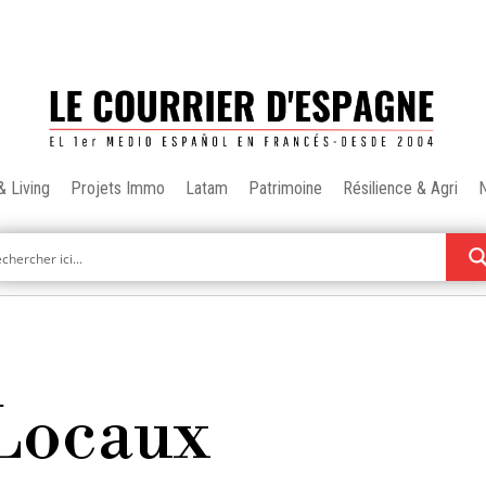
& Living
Projets Immo
Latam
Patrimoine
Résilience & Agri
 Locaux