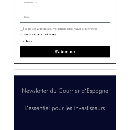
Je consens au traitement de mes données afin de recevoir les informations
demandées.
Politique de confidentialité
lire plus >
S'abonner