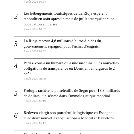
7 août 2026 10:54
Les hébergements touristiques de La Rioja espèrent
rebondir en août après un mois de juillet marqué par une
occupation en baisse.
7 août 2026 10:37
La Rioja recevra 4,6 millions d’euros d’aides du
gouvernement espagnol pour l’achat d’engrais.
7 août 2026 10:32
Parlez-vous à un humain ou à une machine ? Les nouvelles
obligations de transparence en IA entrent en vigueur le 2
août.
7 août 2026 09:59
Prologis rachète le portefeuille de Segro pour 18,8 milliards
de dollars : un séisme dans l’immologistique mondial.
6 août 2026 16:19
Redevco élargit son portefeuille logistique en Espagne
avec deux nouvelles acquisitions à Madrid et Barcelone.
6 août 2026 15:12