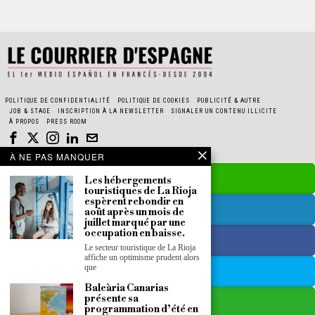
POLITIQUE DE CONFIDENTIALITÉ
POLITIQUE DE COOKIES
PUBLICITÉ & AUTRE
JOB & STAGE
INSCRIPTION À LA NEWSLETTER
SIGNALER UN CONTENU ILLICITE
À PROPOS
PRESS ROOM
À NE PAS MANQUER
Les hébergements
touristiques de La Rioja
espèrent rebondir en
août après un mois de
juillet marqué par une
occupation en baisse.
Le secteur touristique de La Rioja
affiche un optimisme prudent alors
que
Baleària Canarias
présente sa
programmation d’été en