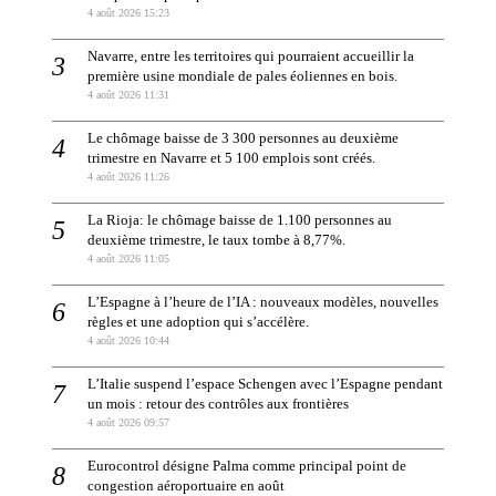
4 août 2026 15:23
Navarre, entre les territoires qui pourraient accueillir la
première usine mondiale de pales éoliennes en bois.
4 août 2026 11:31
Le chômage baisse de 3 300 personnes au deuxième
trimestre en Navarre et 5 100 emplois sont créés.
4 août 2026 11:26
La Rioja: le chômage baisse de 1.100 personnes au
deuxième trimestre, le taux tombe à 8,77%.
4 août 2026 11:05
L’Espagne à l’heure de l’IA : nouveaux modèles, nouvelles
règles et une adoption qui s’accélère.
4 août 2026 10:44
L’Italie suspend l’espace Schengen avec l’Espagne pendant
un mois : retour des contrôles aux frontières
4 août 2026 09:57
Eurocontrol désigne Palma comme principal point de
congestion aéroportuaire en août