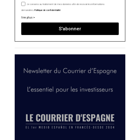
Je consens au traitement de mes données afin de recevoir les informations
demandées.
Politique de confidentialité
lire plus >
S'abonner