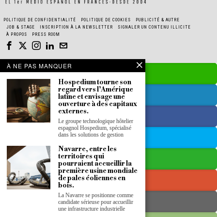
POLITIQUE DE CONFIDENTIALITÉ
POLITIQUE DE COOKIES
PUBLICITÉ & AUTRE
JOB & STAGE
INSCRIPTION À LA NEWSLETTER
SIGNALER UN CONTENU ILLICITE
À PROPOS
PRESS ROOM
À NE PAS MANQUER
Hospedium tourne son
regard vers l’Amérique
latine et envisage une
ouverture à des capitaux
externes.
Le groupe technologique hôtelier
espagnol Hospedium, spécialisé
dans les solutions de gestion
Navarre, entre les
territoires qui
pourraient accueillir la
première usine mondiale
de pales éoliennes en
bois.
La Navarre se positionne comme
candidate sérieuse pour accueillir
une infrastructure industrielle