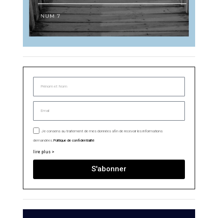
Je consens au traitement de mes données afin de recevoir les informations
demandées.
Politique de confidentialité
lire plus >
S'abonner