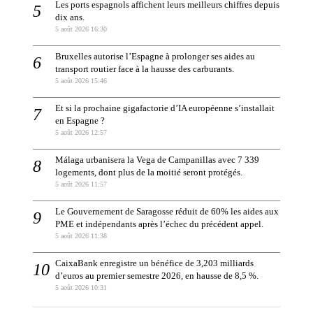
Les ports espagnols affichent leurs meilleurs chiffres depuis
dix ans.
5 août 2026 16:30
Bruxelles autorise l’Espagne à prolonger ses aides au
transport routier face à la hausse des carburants.
5 août 2026 15:46
Et si la prochaine gigafactorie d’IA européenne s’installait
en Espagne ?
5 août 2026 12:57
Málaga urbanisera la Vega de Campanillas avec 7 339
logements, dont plus de la moitié seront protégés.
5 août 2026 11:57
Le Gouvernement de Saragosse réduit de 60% les aides aux
PME et indépendants après l’échec du précédent appel.
5 août 2026 11:38
CaixaBank enregistre un bénéfice de 3,203 milliards
d’euros au premier semestre 2026, en hausse de 8,5 %.
5 août 2026 10:31