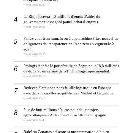
occupation en baisse.
7 août 2026 10:37
La Rioja recevra 4,6 millions d’euros d’aides du
gouvernement espagnol pour l’achat d’engrais.
7 août 2026 10:32
Parlez-vous à un humain ou à une machine ? Les nouvelles
obligations de transparence en IA entrent en vigueur le 2
août.
7 août 2026 09:59
Prologis rachète le portefeuille de Segro pour 18,8 milliards
de dollars : un séisme dans l’immologistique mondial.
6 août 2026 16:19
Redevco élargit son portefeuille logistique en Espagne
avec deux nouvelles acquisitions à Madrid et Barcelone.
6 août 2026 15:12
Plus de huit millions d’euros pour deux projets
agrivoltaïques à Aldealices et Castilfrío en Espagne.
6 août 2026 14:49
Baleària Canarias présente sa programmation d’été en