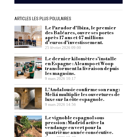
ARTICLES LES PLUS POLULAIRES
Le Parador d’Ibiza, le premier
des Baléares, ouvre ses portes
après 17 ans et 47 millions
d’euros d’investissement.
25 février 2026 09:00
Le dernier kilomètre s’installe
en Espagne : Alcampo et Woop
transforment la livraison depuis
les magasins.
9 mars 2026 10:17
L’Andalousie confirme son rang :
Meliá multiplie les ouvertures de
luxe sur la côte espagnole.
9 mars 2026 14:56
Le vignoble espagnol sous
pression : Madrid active la
vendange en vert pour la
quatrième année consécutive.