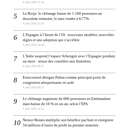
4 août 2026 11:26
La Rioja: le chômage baisse de 1.100 personnes au
deuxième trimestre, le taux tombe à 8,77%.
4 août 2026 11:05
L’Espagne à l’heure de l’IA : nouveaux modèles, nouvelles
règles et une adoption qui s’accélère.
4 août 2026 10:44
L’Italie suspend l’espace Schengen avec l’Espagne pendant
un mois : retour des contrôles aux frontières
4 août 2026 09:57
Eurocontrol désigne Palma comme principal point de
congestion aéroportuaire en août
4 août 2026 09:53
Le chômage augmente de 600 personnes en Estrémadure
mais baisse de 16 % en un an, selon l’EPA.
3 août 2026 16:12
Neinor Homes multiplie son bénéfice par huit et enregistre
54 millions d’euros de profit au premier semestre.