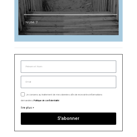
Je consens au traitement de mes données afin de recevoir les informations
demandées.
Politique de confidentialité
lire plus >
S'abonner