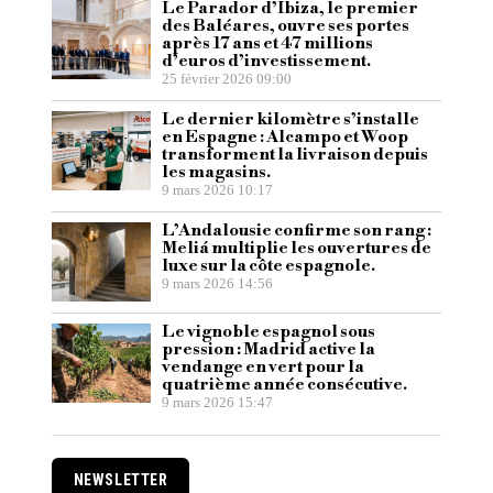
Le Parador d’Ibiza, le premier
des Baléares, ouvre ses portes
après 17 ans et 47 millions
d’euros d’investissement.
25 février 2026 09:00
Le dernier kilomètre s’installe
en Espagne : Alcampo et Woop
transforment la livraison depuis
les magasins.
9 mars 2026 10:17
L’Andalousie confirme son rang :
Meliá multiplie les ouvertures de
luxe sur la côte espagnole.
9 mars 2026 14:56
Le vignoble espagnol sous
pression : Madrid active la
vendange en vert pour la
quatrième année consécutive.
9 mars 2026 15:47
NEWSLETTER