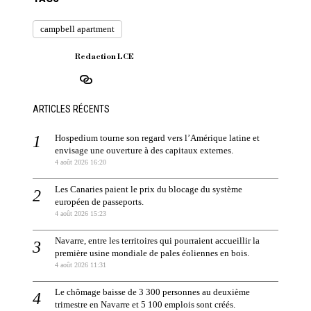
campbell apartment
Redaction LCE
ARTICLES RÉCENTS
Hospedium tourne son regard vers l’Amérique latine et
envisage une ouverture à des capitaux externes.
4 août 2026 16:20
Les Canaries paient le prix du blocage du système
européen de passeports.
4 août 2026 15:23
Navarre, entre les territoires qui pourraient accueillir la
première usine mondiale de pales éoliennes en bois.
4 août 2026 11:31
Le chômage baisse de 3 300 personnes au deuxième
trimestre en Navarre et 5 100 emplois sont créés.