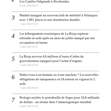
Los Carriles-Valgrande à Alcobendas.
8 août 2026 09:53
Madrid inaugure un nouveau hub de mobilité à Velázquez
avec 1.891 places et une distribution durable.
7 août 2026 10:54
Les hébergements touristiques de La Rioja espèrent
rebondir en août après un mois de juillet marqué par une
occupation en baisse.
7 août 2026 10:37
La Rioja recevra 4,6 millions d’euros d’aides du
gouvernement espagnol pour l’achat d’engrais.
7 août 2026 10:32
Parlez-vous à un humain ou à une machine ? Les nouvelles
obligations de transparence en IA entrent en vigueur le 2
août.
7 août 2026 09:59
Prologis rachète le portefeuille de Segro pour 18,8 milliards
de dollars : un séisme dans l’immologistique mondial.
6 août 2026 16:19