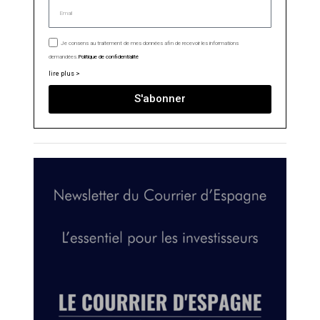
Je consens au traitement de mes données afin de recevoir les informations
demandées.
Politique de confidentialité
lire plus >
S'abonner