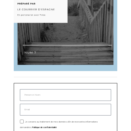
Je consens au traitement de mes données afin de recevoir les informations
demandées.
Politique de confidentialité