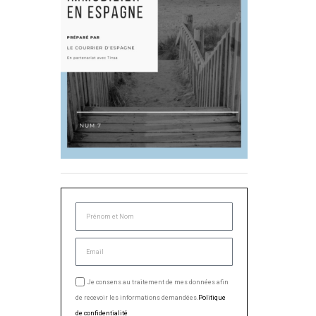
Je consens au traitement de mes données afin
de recevoir les informations demandées.
Politique
de confidentialité