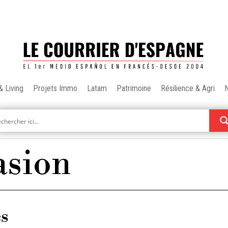
& Living
Projets Immo
Latam
Patrimoine
Résilience & Agri
asion
es