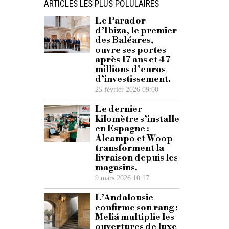
ARTICLES LES PLUS POLULAIRES
Le Parador
d’Ibiza, le premier
des Baléares,
ouvre ses portes
après 17 ans et 47
millions d’euros
d’investissement.
25 février 2026 09:00
Le dernier
kilomètre s’installe
en Espagne :
Alcampo et Woop
transforment la
livraison depuis les
magasins.
9 mars 2026 10:17
L’Andalousie
confirme son rang :
Meliá multiplie les
ouvertures de luxe