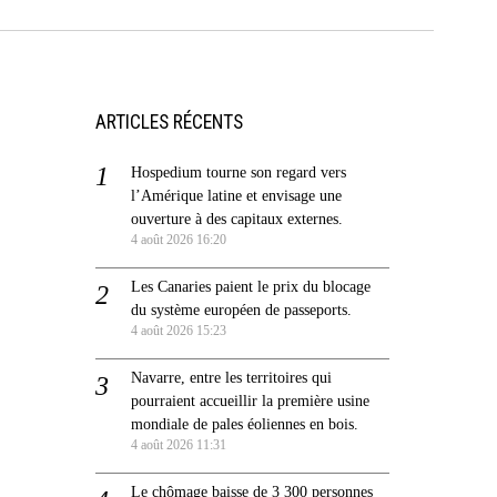
ARTICLES RÉCENTS
Hospedium tourne son regard vers
l’Amérique latine et envisage une
ouverture à des capitaux externes.
4 août 2026 16:20
Les Canaries paient le prix du blocage
du système européen de passeports.
4 août 2026 15:23
Navarre, entre les territoires qui
pourraient accueillir la première usine
mondiale de pales éoliennes en bois.
4 août 2026 11:31
Le chômage baisse de 3 300 personnes