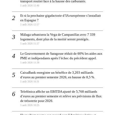
transport routier face à la hausse des carburants.
5 août 2026 15:46
Et si la prochaine gigafactorie d’IA européenne s’installait
en Espagne ?
5 août 2026 12:57
Málaga urbanisera la Vega de Campanillas avec 7 339
logements, dont plus de la moitié seront protégés.
5 août 2026 11:57
Le Gouvernement de Saragosse réduit de 60% les aides aux
PME et indépendants après l’échec du précédent appel.
5 août 2026 11:38
CaixaBank enregistre un bénéfice de 3,203 milliards
d’euros au premier semestre 2026, en hausse de 8,5 %.
5 août 2026 10:31
Telefónica affiche un EBITDA ajusté de 5,768 milliards
d’euros au premier semestre et relève ses prévisions de flux
de trésorerie pour 2026.
5 août 2026 10:25