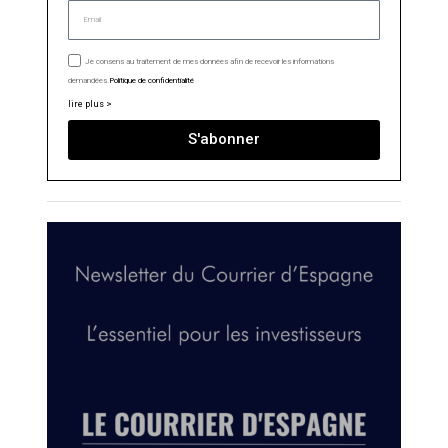
Je consens au traitement de mes données afin de recevoir les informations
demandées.
Politique de confidentialité
lire plus >
S'abonner