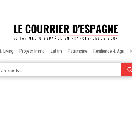
& Living
Projets Immo
Latam
Patrimoine
Résilience & Agri