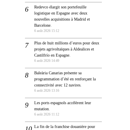
Redevco élargit son portefeuille
logistique en Espagne avec deux
nouvelles acquisitions à Madrid et
Barcelone.
6 août 2026 15:12
Plus de huit millions d’euros pour deux
projets agrivoltaïques à Aldealices et
Castilfrío en Espagne.
6 août 2026 14:49
Baleària Canarias présente sa
programmation d’été en renforçant la
connectivité avec 12 navires.
6 août 2026 13:16
Les ports espagnols accélèrent leur
mutation.
6 août 2026 11:12
La fin de la franchise douanière pour