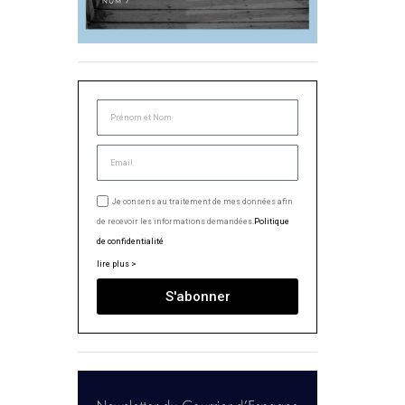
Je consens au traitement de mes données afin
de recevoir les informations demandées.
Politique
de confidentialité
lire plus >
S'abonner