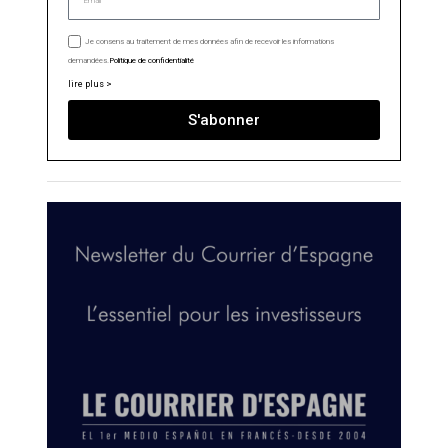
Je consens au traitement de mes données afin de recevoir les informations
demandées.
Politique de confidentialité
lire plus >
S'abonner