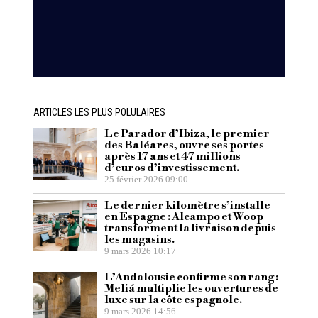
ARTICLES LES PLUS POLULAIRES
Le Parador d’Ibiza, le premier
des Baléares, ouvre ses portes
après 17 ans et 47 millions
d’euros d’investissement.
25 février 2026 09:00
Le dernier kilomètre s’installe
en Espagne : Alcampo et Woop
transforment la livraison depuis
les magasins.
9 mars 2026 10:17
L’Andalousie confirme son rang :
Meliá multiplie les ouvertures de
luxe sur la côte espagnole.
9 mars 2026 14:56