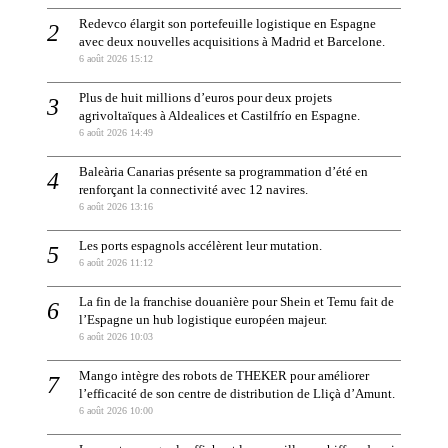
Redevco élargit son portefeuille logistique en Espagne
avec deux nouvelles acquisitions à Madrid et Barcelone.
6 août 2026 15:12
Plus de huit millions d’euros pour deux projets
agrivoltaïques à Aldealices et Castilfrío en Espagne.
6 août 2026 14:49
Baleària Canarias présente sa programmation d’été en
renforçant la connectivité avec 12 navires.
6 août 2026 13:16
Les ports espagnols accélèrent leur mutation.
6 août 2026 11:12
La fin de la franchise douanière pour Shein et Temu fait de
l’Espagne un hub logistique européen majeur.
6 août 2026 10:03
Mango intègre des robots de THEKER pour améliorer
l’efficacité de son centre de distribution de Lliçà d’Amunt.
6 août 2026 10:00